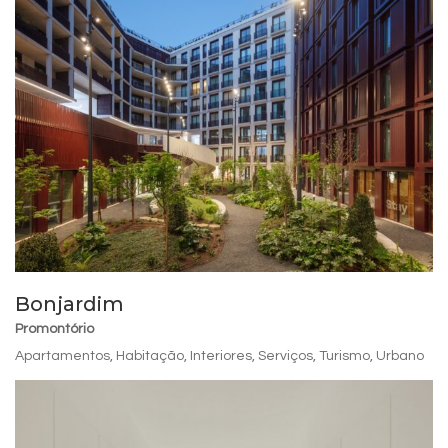
Bonjardim
Promontório
Apartamentos
,
Habitação
,
Interiores
,
Serviços
,
Turismo
,
Urbano