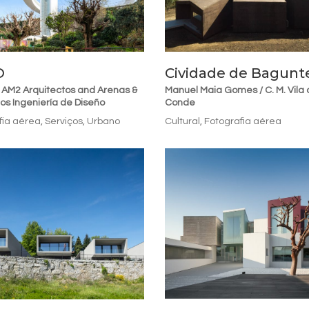
O
Cividade de Bagunt
AM2 Arquitectos and Arenas &
Manuel Maia Gomes / C. M. Vila 
os Ingeniería de Diseño
Conde
fia aérea
,
Serviços
,
Urbano
Cultural
,
Fotografia aérea