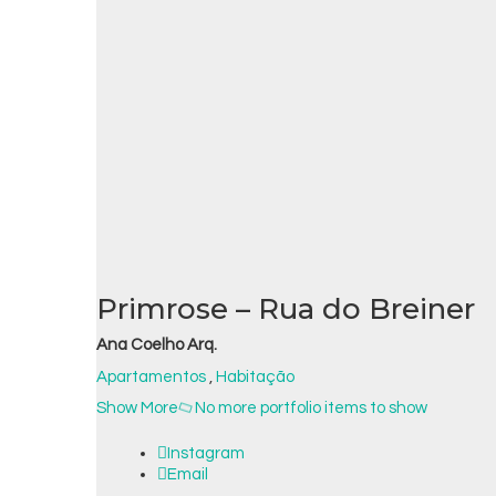
Primrose – Rua do Breiner
Ana Coelho Arq.
Apartamentos
,
Habitação
Show More
No more portfolio items to show
Instagram
Email